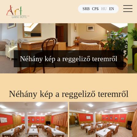
SRB
СРБ
HU
EN
Néhány kép a reggeliző teremről
Néhány kép a reggeliző teremről