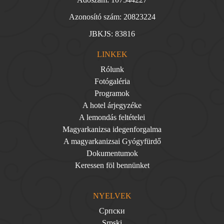
Azonosító szám: 20823224
JBKJS: 83816
LINKEK
Rólunk
Fotógaléria
Programok
A hotel árjegyzéke
A lemondás feltételei
Magyarkanizsa idegenforgalma
A magyarkanizsai Gyógyfürdő
Dokumentumok
Keressen föl bennünket
NYELVEK
Српски
Srpski