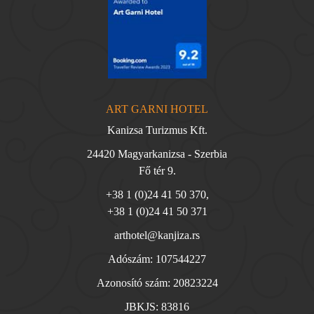
ART GARNI HOTEL
Kanizsa Turizmus Kft.
24420 Magyarkanizsa - Szerbia
Fő tér 9.
+38 1 (0)24 41 50 370
,
+38 1 (0)24 41 50 371
arthotel@kanjiza.rs
Adószám: 107544227
Azonosító szám: 20823224
JBKJS: 83816