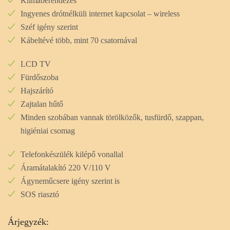
Klímaberendezés
Ingyenes drótnélküli internet kapcsolat – wireless
Széf igény szerint
Kábeltévé több, mint 70 csatornával
LCD TV
Fürdőszoba
Hajszárító
Zajtalan hűtő
Minden szobában vannak törölközők, tusfürdő, szappan,
higiéniai csomag
Telefonkészülék kilépő vonallal
Áramátalakító 220 V/110 V
Ágyneműcsere igény szerint is
SOS riasztó
Árjegyzék: