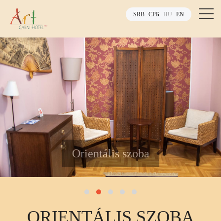
SRB
СРБ
HU
EN
Orientális szoba
ORIENTÁLIS SZOBA