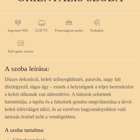
Ingyenes Wifi
LCD TV
Franciaágyas szoba
Tuskabin
Széf igény szerint
A szoba leírása:
Díszes dekoráció, keleti szőnyeghímzés, paraván, nagy fali
díszlegyező, tágas ágy – ennek a helyiségnek a teljes berendezése
a keleti stílusnak van alárendelve. A bútorok színeinek
harmóniája, a tapéta és a falszínek gondos megválasztása a távol-
keleti ízlésvilágot idézi, és az ezeréves hagyományokhoz való
tartozás érzését kelti a vendégekben.
A szoba tartalma: