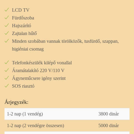
LCD TV
Fürdőszoba
Hajszárító
Zajtalan hűtő
Minden szobában vannak törölközők, tusfürdő, szappan,
higiéniai csomag
Telefonkészülék kilépő vonallal
Áramátalakító 220 V/110 V
Ágyneműcsere igény szerint
SOS riasztó
Árjegyzék:
1-2 nap (1 vendég)
3800 dinár
1-2 nap (2 vendégre összesen)
5000 dinár