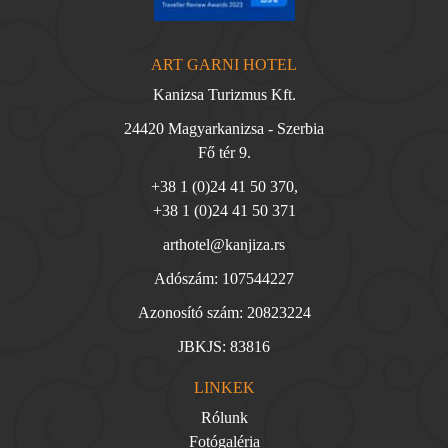
ART GARNI HOTEL
Kanizsa Turizmus Kft.
24420 Magyarkanizsa - Szerbia
Fő tér 9.
+38 1 (0)24 41 50 370
,
+38 1 (0)24 41 50 371
arthotel@kanjiza.rs
Adószám: 107544227
Azonosító szám: 20823224
JBKJS: 83816
LINKEK
Rólunk
Fotógaléria