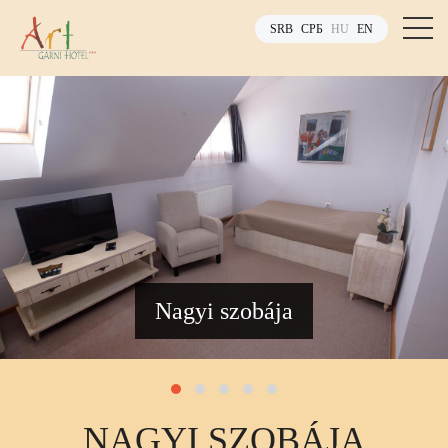
SRB
СРБ
HU
EN
Nagyi szobája
NAGYI SZOBÁJA