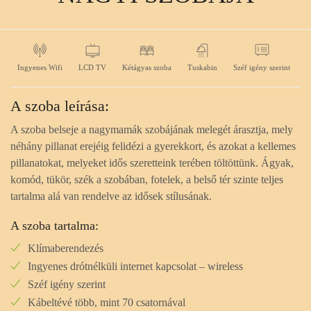
Ingyenes Wifi
LCD TV
Kétágyas szoba
Tuskabin
Széf igény szerint
A szoba leírása:
A szoba belseje a nagymamák szobájának melegét árasztja, mely
néhány pillanat erejéig felidézi a gyerekkort, és azokat a kellemes
pillanatokat, melyeket idős szeretteink terében töltöttünk. Ágyak,
komód, tükör, szék a szobában, fotelek, a belső tér szinte teljes
tartalma alá van rendelve az idősek stílusának.
A szoba tartalma:
Klímaberendezés
Ingyenes drótnélküli internet kapcsolat – wireless
Széf igény szerint
Kábeltévé több, mint 70 csatornával