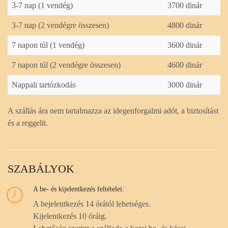
3-7 nap (1 vendég)
3700 dinár
3-7 nap (2 vendégre összesen)
4800 dinár
7 napon túl (1 vendég)
3600 dinár
7 napon túl (2 vendégre összesen)
4600 dinár
Nappali tartózkodás
3000 dinár
A szállás ára nem tartalmazza az idegenforgalmi adót, a biztosítást
és a reggelit.
SZABÁLYOK
A be- és kijelentkezés feltételei:
A bejelentkezés 14 órától lehetséges.
Kijelentkezés 10 óráig.