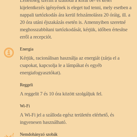
Lehetőség szerint a szálloda a korai be- és kései
kijelentkezés igényének is eleget tud tenni, mely esetben a
nappali tartózkodás ára kerül felszámolásra 20 óráig, ill. a
20 óra utáni éjszakázás esetén is. Amennyiben szeretné
meghosszabbítani tartózkodását, kérjük, időben értesítse
erről a recepciót.
Energia
Kérjük, racionálisan használja az energiát (zárja el a
csapokat, kapcsolja le a lámpákat és egyéb
energiafogyasztókat).
Reggeli
A reggelit 7 és 10 óra között szolgáljuk fel.
Wi-Fi
A Wi-Fi jel a szálloda egész területén elérhető, és
ingyenesen használható.
Nemdohányzó szobák