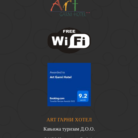
ART ГАPНИ ХOTEЛ
Кaњижa туризaм Д.O.O.