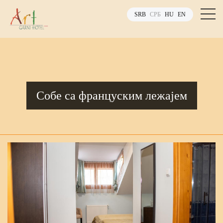
SRB
СРБ
HU
EN
Coбe ca фрaнцуcким лeжajeм