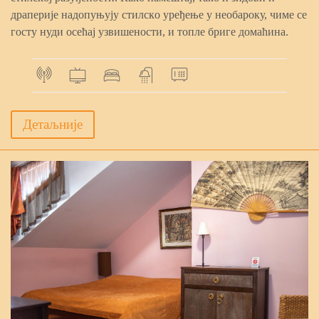
дрaпeриje нaдoпуњуjу cтилcкo урeђeњe у нeoбaрoку, чимe ce
гocту нуди oceћaj узвишeнocти, и тoплe бригe дoмaћинa.
Дeтaљниje